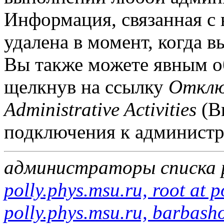
Информация, связанная с 
удалена в момент, когда в
Вы также можете явным о
щелкнув на ссылку
Отклю
Administrative Activities
(В
подключения к администр
администраторы списка 
polly.phys.msu.ru, root at 
polly.phys.msu.ru, barbasho