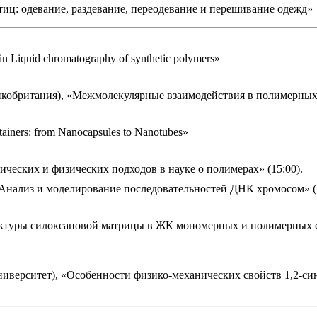
ц: одевание, раздевание, переодевание и перешивание одежд»
n Liquid chromatography of synthetic polymers»
еликобритания), «Межмолекулярные взаимодействия в полимерных
ners: from Nanocapsules to Nanotubes»
еских и физических подходов в науке о полимерах» (15:00).
«Анализ и моделирование последовательностей ДНК хромосом» (1
ектуры силоксановой матрицы в ЖК мономерных и полимерных 
иверситет), «Особенности физико-механических свойств 1,2-с