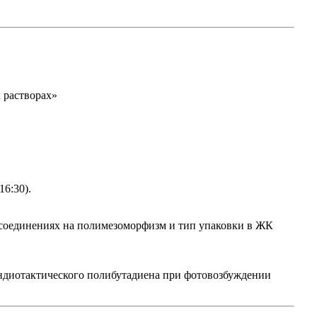
 растворах»
6:30).
соединениях на полимезоморфизм и тип упаковки в ЖК
индиотактического полибутадиена при фотовозбуждении