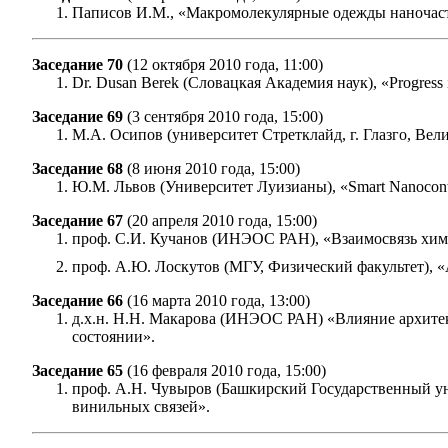
Паписов И.М., «Макромолекулярные одежды наночасти
Заседание 70
(12 октября 2010 года, 11:00)
Dr. Dusan Berek (Словацкая Академия наук), «Progress i
Заседание 69
(3 сентября 2010 года, 15:00)
М.А. Осипов (университет Стретклайд, г. Глазго, В
Заседание 68
(8 июня 2010 года, 15:00)
Ю.М. Львов (Университет Луизианы), «Smart Nanocontai
Заседание 67
(20 апреля 2010 года, 15:00)
проф. С.И. Кучанов (ИНЭОС РАН), «Взаимосвязь химич
проф. А.Ю. Лоскутов (МГУ, Физический факультет), 
Заседание 66
(16 марта 2010 года, 13:00)
д.х.н. Н.Н. Макарова (ИНЭОС РАН) «Влияние архит
состоянии».
Заседание 65
(16 февраля 2010 года, 15:00)
проф. А.Н. Чувыров (Башкирский Государственный ун
винильных связей».