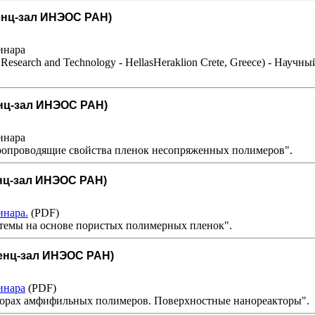
ренц-зал ИНЭОС РАН)
инара
or Research and Technology - HellasHeraklion Crete, Greece) - Научный
ренц-зал ИНЭОС РАН)
инара
ропроводящие свойства пленок несопряженных полимеров".
енц-зал ИНЭОС РАН)
инара.
(PDF)
стемы на основе пористых полимерных пленок".
еренц-зал ИНЭОС РАН)
инара
(PDF)
створах амфифильных полимеров. Поверхностные нанореакторы".