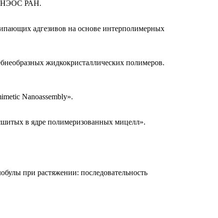
ал ИНЭОС РАН.
липающих адгезивов на основе интерполимерных
ребнеобразных жидкокристаллических полимеров.
omimetic Nanoassembly».
сшитых в ядре полимеризованных мицелл».
лобулы при растяжении: последовательность