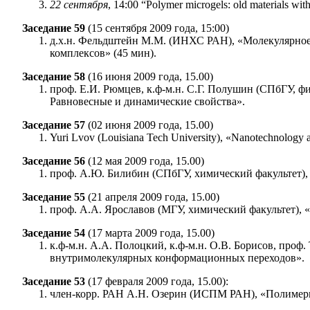
22 сентября
, 14:00 “Polymer microgels: old materials
Заседание 59
(15 сентября 2009 года, 15:00)
д.х.н. Фельдштейн М.М. (ИНХС РАН), «Молекулярное
комплексов» (45 мин).
Заседание 58
(16 июня 2009 года, 15.00)
проф. Е.И. Рюмцев, к.ф-м.н. С.Г. Полушин (СПбГУ, 
Равновесные и динамические свойства».
Заседание 57
(02 июня 2009 года, 15.00)
Yuri Lvov (Louisiana Tech University), «Nanotechnology 
Заседание 56
(12 мая 2009 года, 15.00)
проф. А.Ю. Билибин (СПбГУ, химический факультет)
Заседание 55
(21 апреля 2009 года, 15.00)
проф. А.А. Ярославов (МГУ, химический факультет),
Заседание 54
(17 марта 2009 года, 15.00)
к.ф-м.н. А.А. Полоцкий, к.ф-м.н. О.В. Борисов, про
внутримолекулярных конформационных переходов».
Заседание 53
(17 февраля 2009 года, 15.00):
член-корр. РАН А.Н. Озерин (ИСПМ РАН), «Полимерн