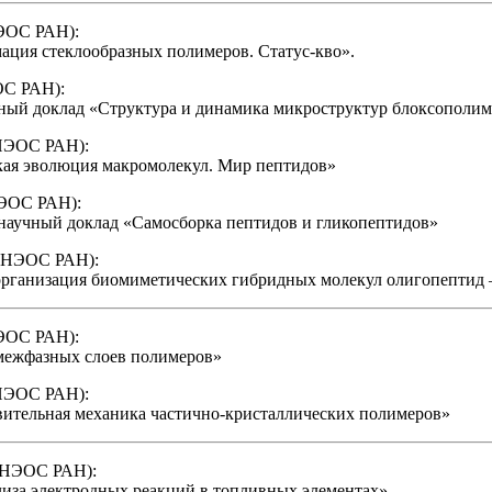
НЭОС РАН):
ация стеклообразных полимеров. Статус-кво».
ОС РАН):
чный доклад «Структура и динамика микроструктур блоксополим
ИНЭОС РАН):
кая эволюция макромолекул. Мир пептидов»
НЭОС РАН):
научный доклад «Самосборка пептидов и гликопептидов»
 ИНЭОС РАН):
оорганизация биомиметических гибридных молекул олигопептид 
НЭОС РАН):
 межфазных слоев полимеров»
ИНЭОС РАН):
вительная механика частично-кристаллических полимеров»
 ИНЭОС РАН):
лиза электродных реакций в топливных элементах»