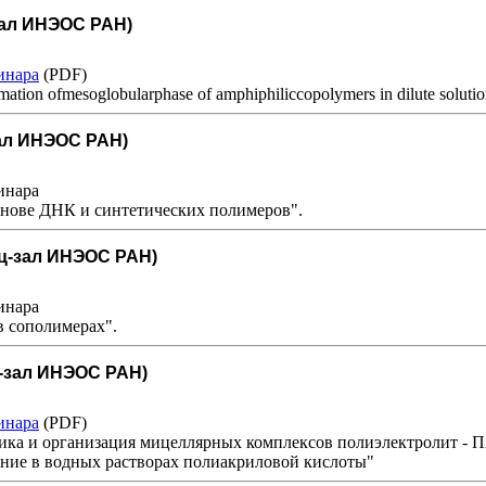
-зал ИНЭОС РАН)
инара
(PDF)
mation ofmesoglobularphase of amphiphiliccopolymers in dilute solutio
зал ИНЭОС РАН)
инара
основе ДНК и синтетических полимеров".
енц-зал ИНЭОС РАН)
инара
в сополимерах".
нц-зал ИНЭОС РАН)
инара
(PDF)
мика и организация мицеллярных комплексов полиэлектролит - 
ание в водных растворах полиакриловой кислоты"