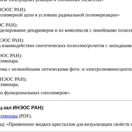
 ИНЭОС РАН):
полимерной цепи в условиях радикальной полимеризации»
ОС РАН):
делирование дендримеров и их комплексов с линейными полиэ
ИНЭОС РАН):
ть взаимодействие синтетических полиэлектролитов с липидны
НЭОС РАН):
семинара.
ены с нелинейными оптическими фото- и электролюминесцентн
 ИНЭОС РАН):
семинара.
йн функциональных сополимеров».
нц-зал ИНЭОС РАН):
семинара
(PDF).
д: «Применение жидких кристаллов для визуализации свойств 