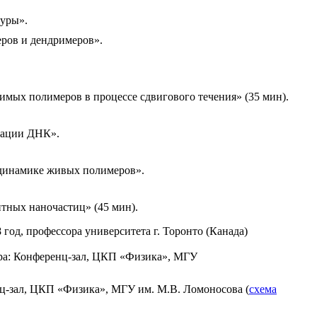
туры».
еров и дендримеров».
мых полимеров в процессе сдвигового течения» (35 мин).
нсации ДНК».
 динамике живых полимеров».
тных наночастиц» (45 мин).
год, профессора университета г. Торонто (Канада)
минара: Конференц-зал, ЦКП «Физика», МГУ
еренц-зал, ЦКП «Физика», МГУ им. М.В. Ломоносова (
схема