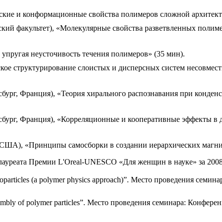
ские и конформационные свойства полимеров сложной архитек
ский факультет), «Молекулярные свойства разветвленных полим
упругая неусточивость течения полимеров» (35 мин).
кое структурирование слоистых и дисперсных систем несовмести
сбург, Франция), «Теория хирального распознавания при конде
асбург, Франция), «Корреляционные и кооперативные эффекты в
, США), «Принципы самосборки в создании иерархических магни
лауреата Премии L'Oreal-UNESCO «Для женщин в науке» за 2008 
 nanoparticles (a polymer physics approach)”. Место проведения се
 assembly of polymer particles”. Место проведения семинара: Конф