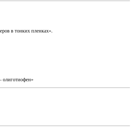
еров в тонких пленках».
– олиготиофен»