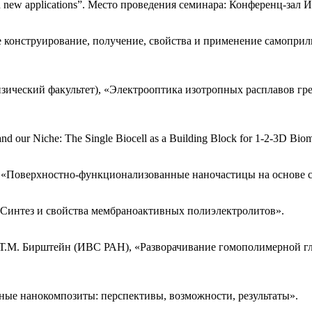
 with new applications”. Место проведения семинара: Конференц-з
 конструирование, получение, свойства и применение самопри
физический факультет), «Электрооптика изотропных расплавов г
and our Niche: The Single Biocell as a Building Block for 1-2-3D Bi
, «Поверхностно-функционализованные наночастицы на основе 
 «Синтез и свойства мембраноактивных полиэлектролитов».
ф. Т.М. Бирштейн (ИВС РАН), «Разворачивание гомополимерной г
ые нанокомпозиты: перспективы, возможности, результаты».