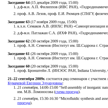
Заседание 64
(15 декабря 2009 года, 15:00)
д.ф-м.н. А.П. Филиппов (ИВС РАН), «Гидродинамиче
проф. А.В. Лезов, проф. Е.И. Рюмцев (СПбГУ, физиче
Заседание 63
(17 ноября 2009 года, 15:00)
к.х.н. Семаков А.В. (ИНХС РАН) «Самоорганизация и 
д.ф-м.н. Патлажан С.А. (ИХФ РАН), «Гидродинамичес
Заседание 62
(30 октября 2009 года, 15:00)
проф. А.Н. Семенов (Институт им. Ш.Садрона г. Стра
Заседание 61
(26 октября 2009 года, 15:00)
проф. А.Н. Семенов (Институт им. Ш.Садрона г. Стр
Заседание 60
(20 октября 2009 года, 15:00)
проф. Бронштейн Л. (ИНЭОС РАН, Indiana University
21–22 сентября 2009г.
состоится ряд семинаров с участием 
Кумачевой Евгении Эдуардовны
:
21 сентября
, 14:00-15:00 “Self-assembly of inorganic
им. М.В. Ломоносова (
схема проезда
).
21 сентября
, 15:30-16:30 “Microfluidic synthesis and
проезда
).