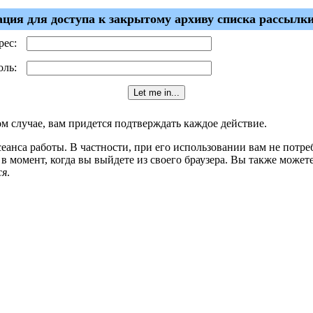
ция для доступа к закрытому архиву списка рассылки
рес:
оль:
ом случае, вам придется подтверждать каждое действие.
сеанса работы. В частности, при его использовании вам не потр
в момент, когда вы выйдете из своего браузера. Вы также может
ся
.