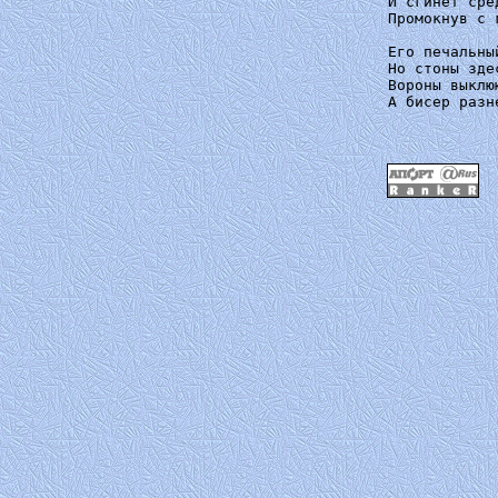
И сгинет сре
Промокнув с 
Его печальны
Но стоны зде
Вороны выклю
А бисер разн