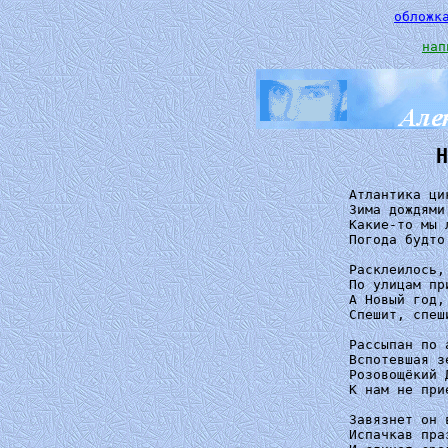
обложк
нап
Н
Атлантика ци
Зима дождями
Какие-то мы 
Погода будто
Расклеилось,
По улицам пр
А Новый год,
Спешит, спеш
Рассыпан по 
Вспотевшая з
Розовощёкий 
К нам не прие
Завязнет он 
Испачкав пра