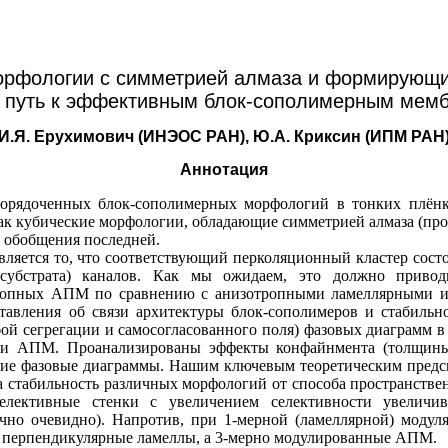
рфологии с симметрией алмаза и формирующи
 путь к эффективным блок-сополимерным мем
И.Я. Ерухимович (ИНЭОС РАН), Ю.А. Криксин (ИПМ РАН
Аннотация
орядоченных блок-сополимерных морфологий в тонких плёнк
ак кубические морфологии, обладающие симметрией алмаза (про
 обобщения последней.
яется то, что соответствующий перколяционный кластер состои
 субстрата) каналов. Как мы ожидаем, это должно приво
тропных АПМ по сравнению с анизотропными ламеллярными 
авления об связи архитектуры блок-сополимеров и стабильн
ой сегрегации и самосогласованного поля) фазовых диаграмм в
ии АПМ. Проанализированы эффекты конфайнмента (толщины 
ие фазовые диаграммы. Нашим ключевым теоретическим предс
а стабильность различных морфологий от способа пространстве
селективные стенки с увеличением селективности увеличив
очно очевидно). Напротив, при 1-мерной (ламеллярной) модул
е перпендикулярные ламеллы, а 3-мерно модулированные АПМ.