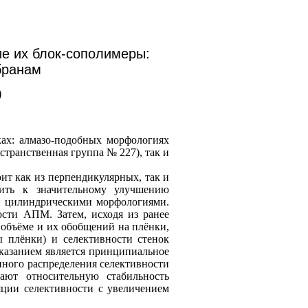
е их блок-сополимеры:
бранам
)
ах: алмазо-подобных морфологиях
странственная группа № 227), так и
т как из перпендикулярных, так и
дить к значительному улучшению
и цилиндрическими морфологиями.
ости АПМ. Затем, исходя из ранее
 объёме и их обобщений на плёнки,
плёнки) и селективности стенок
казанием является принципиальное
нного распределения селективности
ают относительную стабильность
яции селективности с увеличением