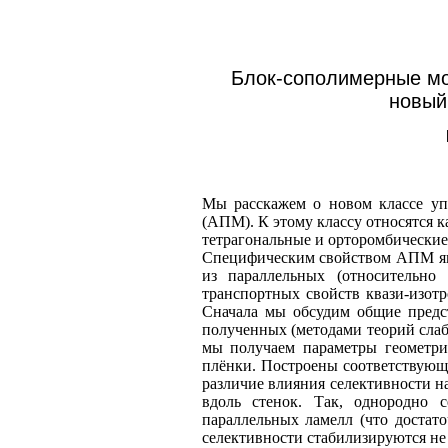
Блок-сополимерные мо
новый
Мы расскажем о новом классе уп
(АПМ). К этому классу относятся к
тетрагональные и орторомбические
Специфическим свойством АПМ явл
из параллельных (относительно
транспортных свойств квази-изо
Сначала мы обсудим общие предст
полученных (методами теорий слаб
мы получаем параметры геометр
плёнки. Построены соответствующ
различие влияния селективности н
вдоль стенок. Так, однородно 
параллельных ламелл (что достат
селективности стабилизируются н