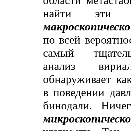
области метаста
найти эти т
макроскопическо
по всей вероятно
самый тщатель
анализ вири
обнаруживает ка
в поведении давл
бинодали. Ниче
микроскопическо