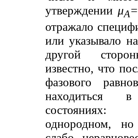
утверждении
μ
=
A
отражало специф
или указывало н
другой сторо
известно, что по
фазового равно
находиться 
состояниях: 
однородном, но 
слабо неравнове