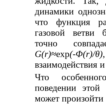
жидкости. Так,
динамики однозн
что функция р
газовой ветви 
точно совпад
G(r)≈
exp
(-Φ(r)/θ)
взаимодействия 
Что особенно
поведении этой
может произойти 