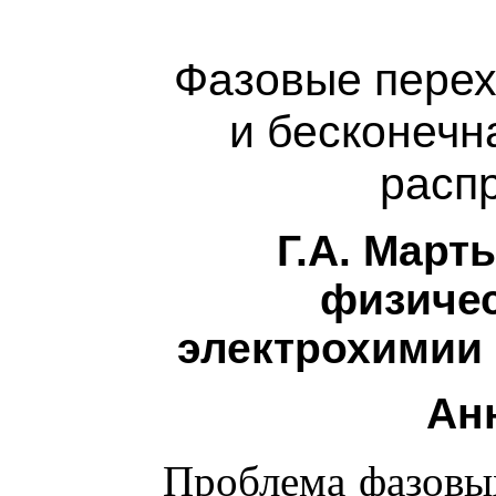
Фазовые перех
и бесконечн
расп
Г.А. Март
физичес
электрохимии 
Ан
Проблема фазовы