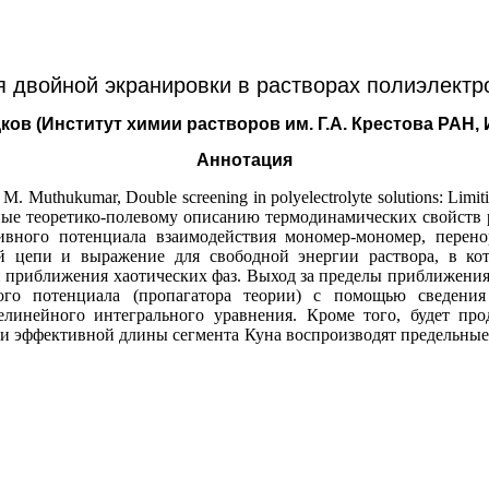
я двойной экранировки в растворах полиэлектр
ков (Институт химии растворов им. Г.А. Крестова РАН,
Аннотация
Muthukumar, Double screening in polyelectrolyte solutions: Limiti
нные теоретико-полевому описанию термодинамических свойств 
вного потенциала взаимодействия мономер-мономер, перенор
 цепи и выражение для свободной энергии раствора, в ко
 приближения хаотических фаз. Выход за пределы приближения 
ого потенциала (пропагатора теории) с помощью сведения
линейного интегрального уравнения. Кроме того, будет про
и эффективной длины сегмента Куна воспроизводят предельные