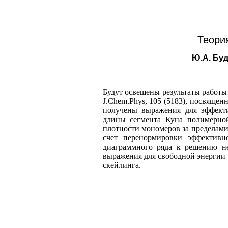
Теори
Ю.А. Буд
Будут освещены результаты работы M. 
J.Chem.Phys, 105 (5183), посвяще
получены выражения для эффекти
длины сегмента Куна полимерной
плотности мономеров за пределами
счет перенормировки эффективн
диаграммного ряда к решению не
выражения для свободной энергии 
скейлинга.