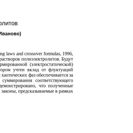
олитов
 Иваново)
ng laws and crossover formulas, 1996,
растворов полиэлектролитов. Будут
мированной (электростатической)
тором учтен вклад от флуктуаций
хаотических фаз обеспечивается за
 суммирования соответствующего
демонстрировано, что полученные
 законы, предсказываемые в рамках