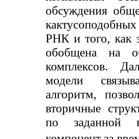
обсуждения обще
кактусоподобны
РНК и того, как 
обобщена на о
комплексов. Да
модели связыв
алгоритм, позво
вторичные стру
по заданной п
компонент за вре