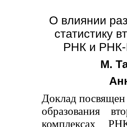
О влиянии ра
статистику в
РНК и РНК-
М. Т
Ан
Доклад посвящен 
образования вт
комплексах РН