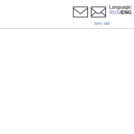
Language:
RUS
/
ENG
new site